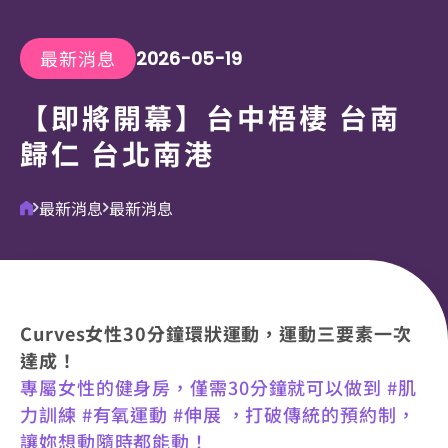
永續企業
最新消息
2026-05-19
【即將開幕】台中梧棲 台南
分店據點
歸仁 台北南港
常見問題
最新消息
最新消息
聯絡我們
Curves女性30分鐘環狀運動，運動三要素一次
達成！
專屬女性的健身房，僅需30分鐘就可以做到 #肌
力訓練 #有氧運動 #伸展 ，打破傳統的預約制，
讓妳想動隨時都能動！