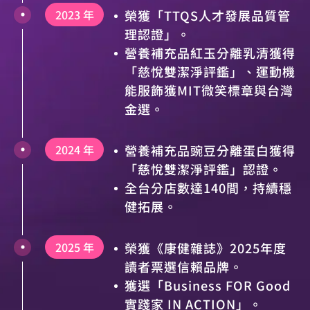
2023 年
榮獲「TTQS人才發展品質管
理認證」。
營養補充品紅玉分離乳清獲得
「慈悅雙潔淨評鑑」、運動機
能服飾獲MIT微笑標章與台灣
金選。
2024 年
營養補充品豌豆分離蛋白獲得
「慈悅雙潔淨評鑑」認證。
全台分店數達140間，持續穩
健拓展。
2025 年
榮獲《康健雜誌》2025年度
讀者票選信賴品牌。
獲選「Business FOR Good
實踐家 IN ACTION」。