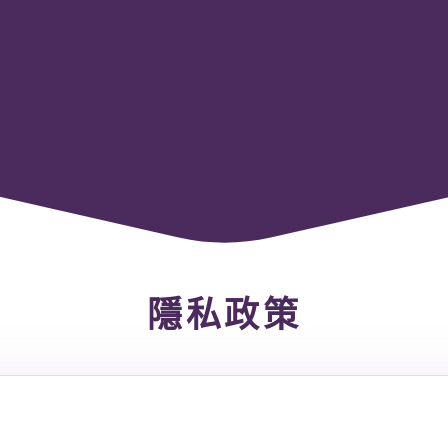
文章專欄
衛教知識報
會員故事
自有品牌
機能服飾
營養補充品
隱私政策