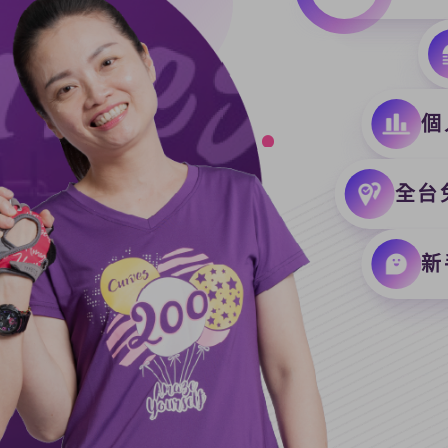
個
全台
新