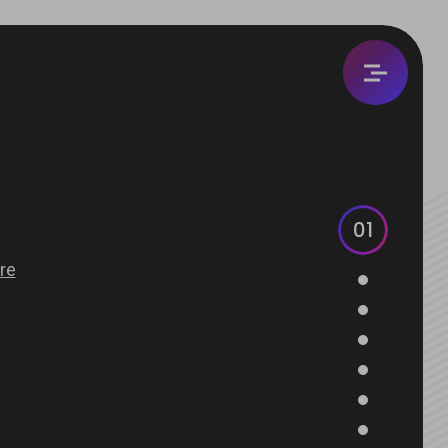
加入我們
加盟專區
人資招募
01
永續企業
永續承諾
分店據點