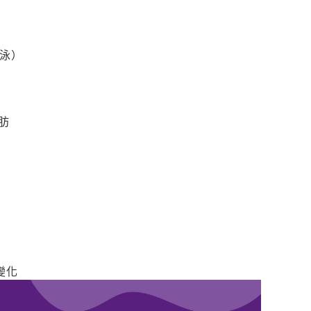
泳）
）
肪
變化