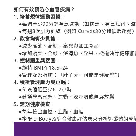
如何有效預防心血管疾病？
1.
培養規律運動習慣
：
●每週至少90分鐘有氧運動（如快走、有氧舞蹈、游
●每週3次肌力訓練（例如 Curves30分鐘循環運動
2.
飲食均衡少負擔
：
●減少高油、高糖、高鹽與加工食品
●增加蔬菜、全穀、深海魚、堅果、橄欖油等健康脂
3.
控制體重與腰圍
：
●維持 BMI在18.5–24
●管理腹部脂肪：「肚子大」可能是健康警訊
4.
積極管理壓力與睡眠
：
●每晚睡眠至少6–7小時
●建議學習冥想、運動、深呼吸或伸展放鬆
5.
定期健康檢查
：
●每年檢查血壓、血脂、血糖
●搭配 InBody及綜合健康評估表來分析追蹤體組成