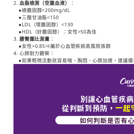
2.
血脂檢測（空腹血液）
：
●總膽固醇<200mg/dL
●三酸甘油脂<150
●LDL（壞膽固醇）<130
●HDL（好膽固醇）：女性>50為佳
3.
腰臀圍比測量
：
●女性>0.85⇒屬於心血管疾病高風險族群
4. 心肺耐力觀察：
●如果輕微活動就容易喘、胸悶、心跳加速，建議儘