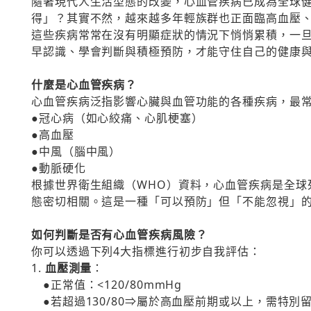
隨著現代人生活型態的改變，心血管疾病已成為全球
得」？其實不然，越來越多年輕族群也正面臨高血壓
這些疾病常常在沒有明顯症狀的情況下悄悄累積，一
早認識、學會判斷與積極預防，才能守住自己的健康
什麼是心血管疾病？
心血管疾病泛指影響心臟與血管功能的各種疾病，最
●冠心病（如心絞痛、心肌梗塞）
●高血壓
●中風（腦中風）
●動脈硬化
根據世界衛生組織（WHO）資料，心血管疾病是全球
態密切相關。這是一種「可以預防」但「不能忽視」
如何判斷是否有心血管疾病風險？
你可以透過下列4大指標進行初步自我評估：
1.
血壓測量
：
●正常值：<120/80mmHg
●若超過130/80⇒屬於高血壓前期或以上，需特別