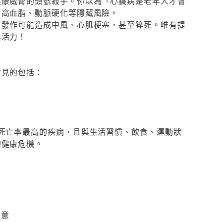
健康威脅的頭號殺手。你以為「心臟病是老年人才會
、高血脂、動脈硬化等隱藏風險。
旦發作可能造成中風、心肌梗塞，甚至猝死。唯有提
與活力！
常見的包括：
死亡率最高的疾病，且與生活習慣、飲食、運動狀
的健康危機。
留意