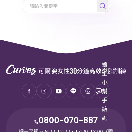
永續企業
分店據點
成功送出
常見問題
線
上
聯絡我們
小
您的資料已成功送出，請耐心的等待
幫
一段時間，我們會在最快的時間內盡
速處理您的需求，謝謝您。
手
諮
詢
0800-070-887
確認
週一至週五 9:00-12:00．13:00-18:00（國